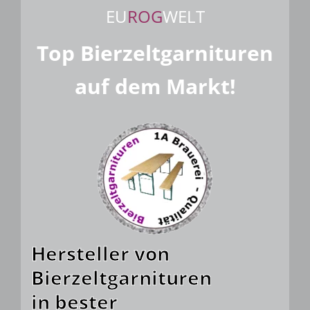
EU
ROG
WELT
Top Bierzeltgarnituren
auf dem Markt!
Hersteller von
Bierzeltgarnituren
in bester