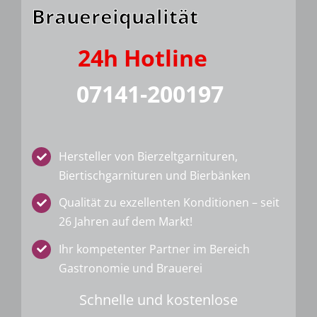
Brauereiqualität
24h Hotline
07141-200197
Hersteller von Bierzeltgarnituren,
Biertischgarnituren und Bierbänken
Qualität zu exzellenten Konditionen – seit
26 Jahren auf dem Markt!
Ihr kompetenter Partner im Bereich
Gastronomie und Brauerei
Schnelle und kostenlose