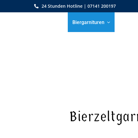
Zum
24 Stunden Hotline | 07141 200197
Inhalt
springen
Startseite
Biergarnituren
Bist
Bierzeltgar