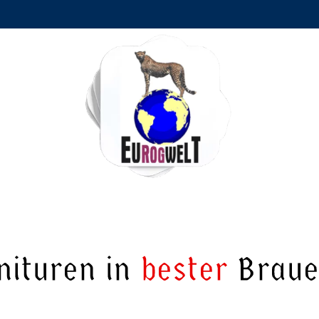
rotische
Refe
nituren in
bester
Brauer