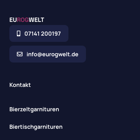
EU
ROG
WELT
07141 200197
info@eurogwelt.de
Kontakt
Bierzeltgarnituren
Biertischgarnituren