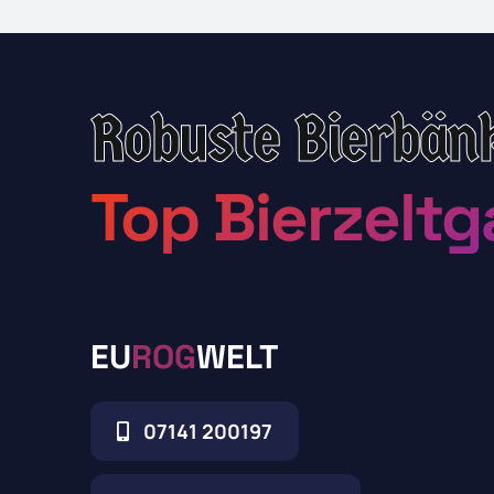
Robuste Bierbän
Top Bierzeltg
EU
ROG
WELT
07141 200197