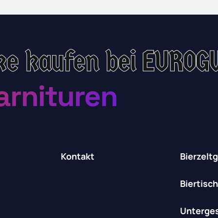
ke kaufen bei EUROG
arnituren
Kontakt
Bierzelt
Biertisc
Unterges